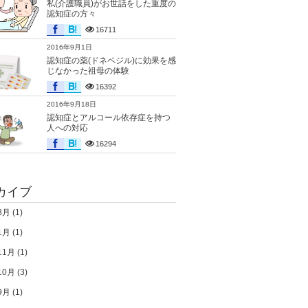
私(介護職員)がお世話をした重度の
認知症の方々
16711
2016年9月1日
認知症の薬(ドネペジル)に効果を感
じなかった祖母の体験
16392
2016年9月18日
認知症とアルコール依存症を持つ
人への対応
16294
カイブ
3月
(1)
1月
(1)
11月
(1)
10月
(3)
9月
(1)