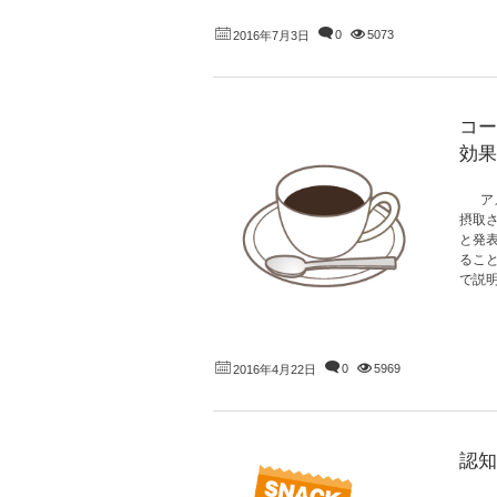
0
5073
2016年7月3日
コー
効果
アメ
摂取
と発
るこ
で説明
0
5969
2016年4月22日
認知