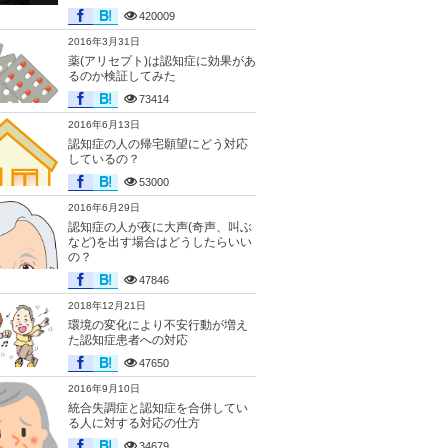
420009
2016年3月31日
薬(アリセプト)は認知症に効果があ
るのか検証してみた
73414
2016年6月13日
認知症の人の帰宅願望にどう対応
しているの？
53000
2016年6月29日
認知症の人が夜に大声(奇声、叫ぶ
など)を出す場合はどうしたらいい
の？
47846
2018年12月21日
環境の変化により不安行動が増え
た認知症患者への対応
47650
2016年9月10日
統合失調症と認知症を合併してい
る人に対する対応の仕方
34679