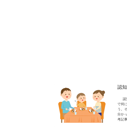
認知
認知
で何
う。
分か
考記事