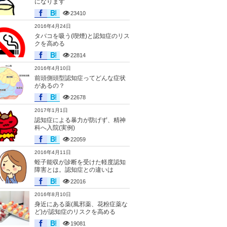
になります
23410
2016年4月24日
タバコを吸う(喫煙)と認知症のリス
クを高める
22814
2016年4月10日
前頭側頭型認知症ってどんな症状
があるの？
22678
2017年1月1日
認知症による暴力が防げず、精神
科へ入院(実例)
22059
2016年4月11日
蛭子能収が診断を受けた軽度認知
障害とは。認知症との違いは
22016
2016年8月10日
身近にある薬(風邪薬、花粉症薬な
ど)が認知症のリスクを高める
19081