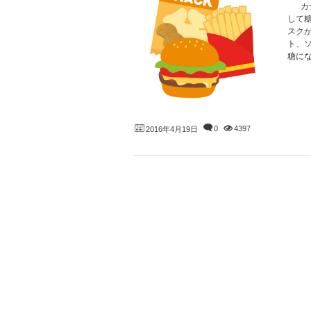
カナ
して
スク
ト、
糖にな
0
4397
2016年4月19日