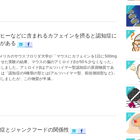
7
8
ヒーなどに含まれるカフェインを摂ると認知症に
がある
リカのサウスフロリダ大学が「マウスにカフェインを1日に500mg
させた実験の結果、マウスの脳のアミロイドβが50％少なくなった」
9
表しました。アミロイドβはアルツハイマー型認知症の原因物質であ
とは「認知症の4種類の型とは(アルツハイマー型、前頭側頭型など)」
しましたが、この物質が半減...
10
11
症とジャンクフードの関係性