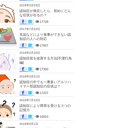
2016年3月23日
認知症が発症したら、初めにどん
な症状が出るの？
17728
2017年7月22日
失認などにより食事ができない認
知症の人への対応
17607
2016年4月16日
認知症状を改善する方法[不潔行為
編]
17350
2016年3月21日
認知症の中でも一番多いアルツハ
イマー型認知症の症状は？
17237
2016年7月15日
認知症により障害を受ける３つの
記憶力
16910
2016年8月1日