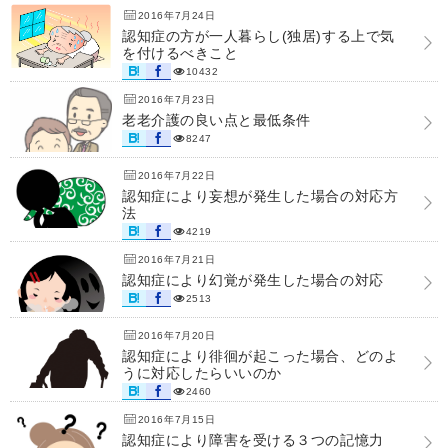
2016年7月24日
認知症の方が一人暮らし(独居)する上で気
を付けるべきこと
10432
2016年7月23日
老老介護の良い点と最低条件
8247
2016年7月22日
認知症により妄想が発生した場合の対応方
法
4219
2016年7月21日
認知症により幻覚が発生した場合の対応
2513
2016年7月20日
認知症により徘徊が起こった場合、どのよ
うに対応したらいいのか
2460
2016年7月15日
認知症により障害を受ける３つの記憶力