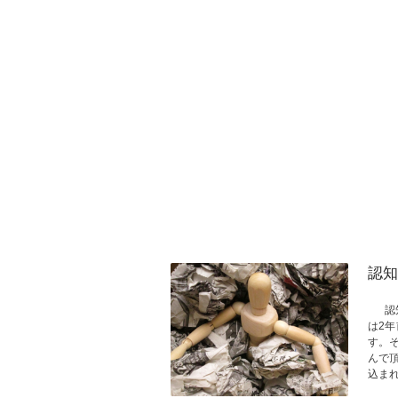
認知
認知
は2
す。
んで
込まれ