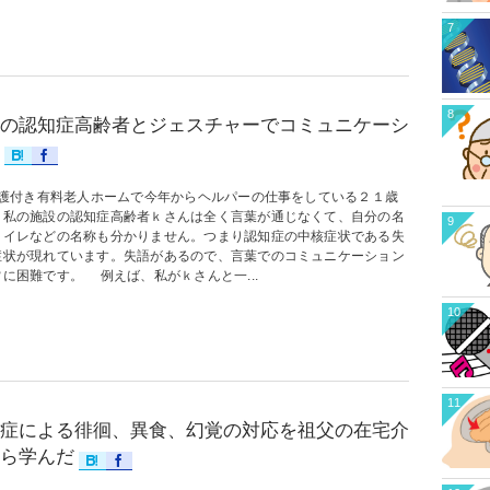
7
8
の認知症高齢者とジェスチャーでコミュニケーシ
付き有料老人ホームで今年からヘルパーの仕事をしている２１歳
。私の施設の認知症高齢者ｋさんは全く言葉が通じなくて、自分の名
9
トイレなどの名称も分かりません。つまり認知症の中核症状である失
症状が現れています。失語があるので、言葉でのコミュニケーション
に困難です。 例えば、私がｋさんと一...
10
11
症による徘徊、異食、幻覚の対応を祖父の在宅介
ら学んだ