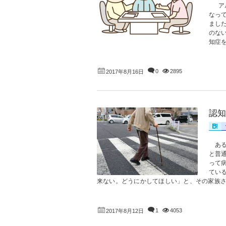
アル
なっ
まし
のな
知症を
0
2895
2017年8月16日
認知
ある
と普
って
てい
来ない。どうにかしてほしい」と、その家族さん
1
4053
2017年8月12日