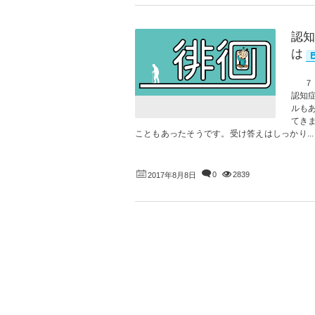
認知
は
７０
認知
ルも
てき
こともあったそうです。受け答えはしっかり...
0
2839
2017年8月8日