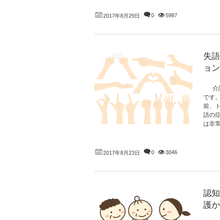
0
5987
2017年8月29日
失語
ョン
介護
です
前、
語の
は非常
0
3046
2017年8月23日
認知
護か