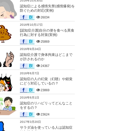
2016年10月30日
認知症による感情失禁(感情爆発)を
防ぐための対応(実例)
26034
2016年10月17日
[認知症介護]自分の便を食べる異食
行為に対する対策(実例)
25869
2016年9月24日
認知症介護で身体拘束はどこまで
が許されるのか
24367
2016年6月7日
認知症の人の幻覚（幻聴）や錯覚
にどう対応しているの？
23869
2016年6月1日
認知症のリハビリってどんなこと
をするの？
23624
2017年3月20日
サラダ油を使っている人は認知症