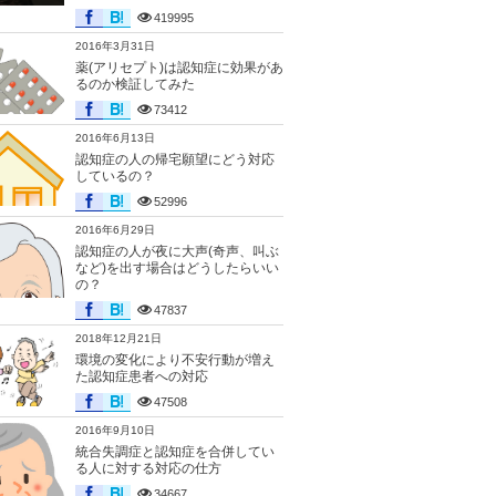
419995
2016年3月31日
薬(アリセプト)は認知症に効果があ
るのか検証してみた
73412
2016年6月13日
認知症の人の帰宅願望にどう対応
しているの？
52996
2016年6月29日
認知症の人が夜に大声(奇声、叫ぶ
など)を出す場合はどうしたらいい
の？
47837
2018年12月21日
環境の変化により不安行動が増え
た認知症患者への対応
47508
2016年9月10日
統合失調症と認知症を合併してい
る人に対する対応の仕方
34667