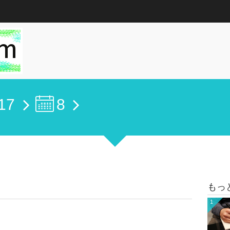
17
8
もっ
1