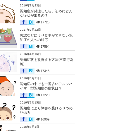
2016年3月23日
認知症が発症したら、初めにどん
な症状が出るの？
17725
2017年7月22日
失認などにより食事ができない認
知症の人への対応
17594
2016年4月16日
認知症状を改善する方法[不潔行為
編]
17343
2016年3月21日
認知症の中でも一番多いアルツハ
イマー型認知症の症状は？
17229
2016年7月15日
認知症により障害を受ける３つの
記憶力
16909
2016年8月1日