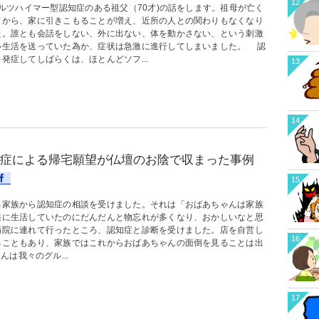
12
ツハイマー型認知症のある祖父（70才)の話をします。祖母が亡く
てから、家に引きこもることが増え、近所の人との関わりもなくなり
た。誰とも会話をしない、外に出ない、体を動かさない、という刺激
い生活を送っていた為か、症状は急激に進行してしまいました。 認
発症してしばらくは、ほとんどソフ...
13
14
症による帰宅願望が仏壇のお陰で収まった事例
15
家族から認知症の相談を受けました。それは「おばあちゃんは家族
通に生活していたのにだんだんと物忘れが多くなり、おかしいなと思
病院に連れて行ったところ、認知症と診断を受けました。店を自営し
16
ることもあり、家族ではこれからおばあちゃんの面倒を見ることは出
は我々のグル...
17