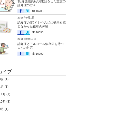
私(介護職員)がお世話をした重度の
認知症の方々
16705
2016年9月1日
認知症の薬(ドネペジル)に効果を感
じなかった祖母の体験
16390
2016年9月18日
認知症とアルコール依存症を持つ
人への対応
16290
カイブ
3月
(1)
1月
(1)
11月
(1)
10月
(3)
9月
(1)