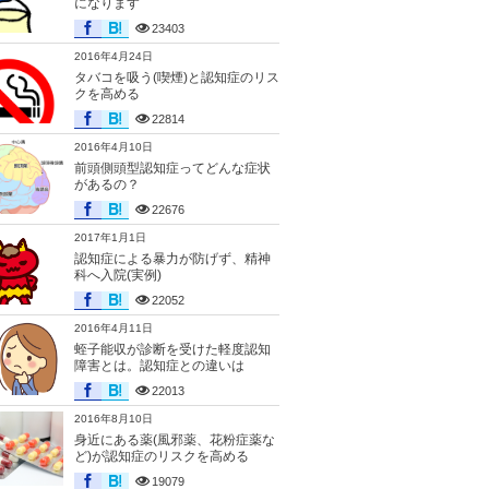
になります
23403
2016年4月24日
タバコを吸う(喫煙)と認知症のリス
クを高める
22814
2016年4月10日
前頭側頭型認知症ってどんな症状
があるの？
22676
2017年1月1日
認知症による暴力が防げず、精神
科へ入院(実例)
22052
2016年4月11日
蛭子能収が診断を受けた軽度認知
障害とは。認知症との違いは
22013
2016年8月10日
身近にある薬(風邪薬、花粉症薬な
ど)が認知症のリスクを高める
19079