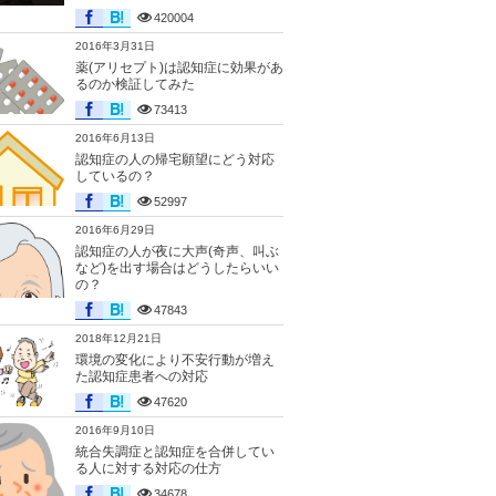
420004
2016年3月31日
薬(アリセプト)は認知症に効果があ
るのか検証してみた
73413
2016年6月13日
認知症の人の帰宅願望にどう対応
しているの？
52997
2016年6月29日
認知症の人が夜に大声(奇声、叫ぶ
など)を出す場合はどうしたらいい
の？
47843
2018年12月21日
環境の変化により不安行動が増え
た認知症患者への対応
47620
2016年9月10日
統合失調症と認知症を合併してい
る人に対する対応の仕方
34678