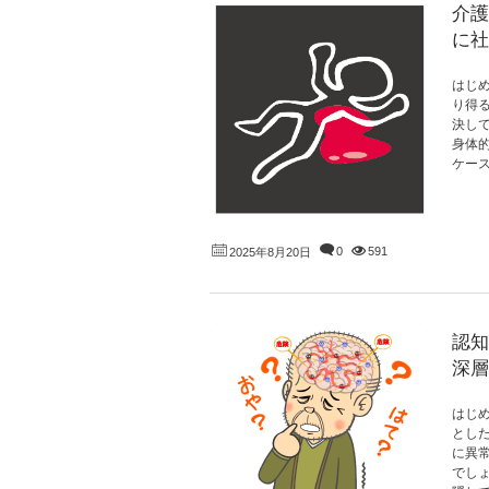
介護
に社
はじ
り得
決し
身体
ケース
0
591
2025年8月20日
認知
深層
はじ
とし
に異
でし