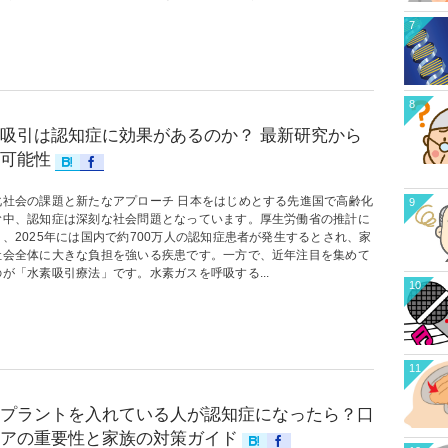
7
8
吸引は認知症に効果があるのか？ 最新研究から
可能性
化社会の課題と新たなアプローチ 日本をはじめとする先進国で高齢化
9
む中、認知症は深刻な社会問題となっています。厚生労働省の推計に
、2025年には国内で約700万人の認知症患者が発生するとされ、家
社会全体に大きな負担を強いる疾患です。一方で、近年注目を集めて
が「水素吸引療法」です。水素ガスを呼吸する...
10
11
プラントを入れている人が認知症になったら？口
アの重要性と家族の対策ガイド