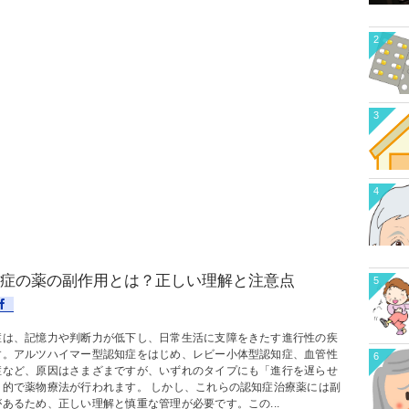
2
3
4
症の薬の副作用とは？正しい理解と注意点
5
症は、記憶力や判断力が低下し、日常生活に支障をきたす進行性の疾
す。アルツハイマー型認知症をはじめ、レビー小体型認知症、血管性
6
症など、原因はさまざまですが、いずれのタイプにも「進行を遅らせ
目的で薬物療法が行われます。 しかし、これらの認知症治療薬には副
があるため、正しい理解と慎重な管理が必要です。この...