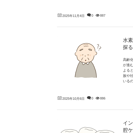
0
887
2025年11月4日
水素
探る
高齢
が進
よると
族や
いるの
0
886
2025年10月6日
イン
腔ケ