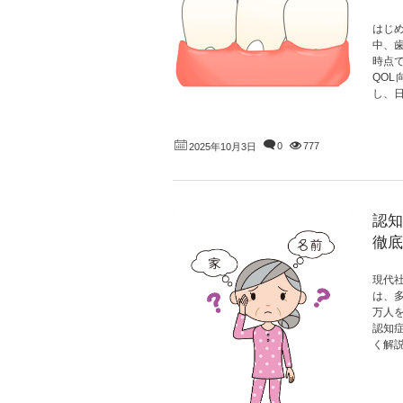
はじ
中、
時点
QO
し、日
0
777
2025年10月3日
認知
徹底
現代
は、多
万人
認知
く解説