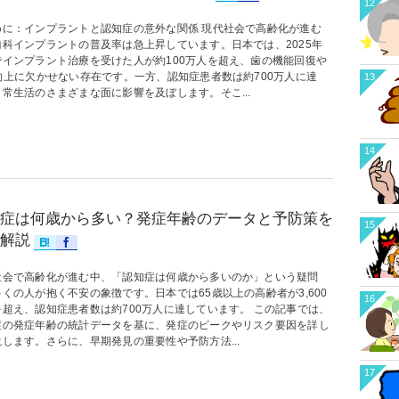
12
めに：インプラントと認知症の意外な関係 現代社会で高齢化が進む
歯科インプラントの普及率は急上昇しています。日本では、2025年
でインプラント治療を受けた人が約100万人を超え、歯の機能回復や
L向上に欠かせない存在です。一方、認知症患者数は約700万人に達
13
常生活のさまざまな面に影響を及ぼします。そこ...
14
症は何歳から多い？発症年齢のデータと予防策を
15
解説
社会で高齢化が進む中、「認知症は何歳から多いのか」という疑問
くの人が抱く不安の象徴です。日本では65歳以上の高齢者が3,600
16
を超え、認知症患者数は約700万人に達しています。 この記事では、
症の発症年齢の統計データを基に、発症のピークやリスク要因を詳し
します。さらに、早期発見の重要性や予防方法...
17