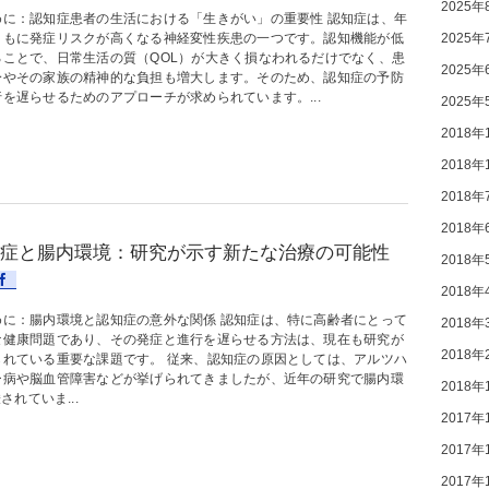
2025年
めに：認知症患者の生活における「生きがい」の重要性 認知症は、年
2025年
ともに発症リスクが高くなる神経変性疾患の一つです。認知機能が低
ることで、日常生活の質（QOL）が大きく損なわれるだけでなく、患
2025年
身やその家族の精神的な負担も増大します。そのため、認知症の予防
を遅らせるためのアプローチが求められています。...
2025年
2018年
2018年
2018年
2018年
症と腸内環境：研究が示す新たな治療の可能性
2018年
2018年
めに：腸内環境と認知症の意外な関係 認知症は、特に高齢者にとって
2018年
な健康問題であり、その発症と進行を遅らせる方法は、現在も研究が
2018年
られている重要な課題です。 従来、認知症の原因としては、アルツハ
ー病や脳血管障害などが挙げられてきましたが、近年の研究で腸内環
2018年
れていま...
2017年
2017年
2017年