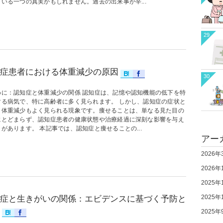
いる一つの真実かもしれません。過去の出来事が辛...
29
症患者における体重減少の原因
30
めに：認知症と体重減少の関係 認知症は、記憶や認知機能の低下を特
する病気で、特に高齢者に多く見られます。 しかし、認知症の症状と
、体重減少もよく見られる現象です。痩せることは、単なる見た目の
にとどまらず、認知症患者の健康状態や治療経過に深刻な影響を与え
があります。 本記事では、認知症と痩せることの...
アー
2026年
2026年
2025年
2025年
症と生きがいの関係：エビデンスに基づく予防と
2025年