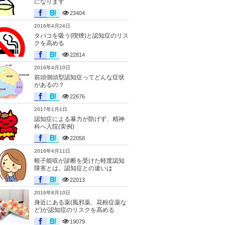
になります
23404
2016年4月24日
タバコを吸う(喫煙)と認知症のリス
クを高める
22814
2016年4月10日
前頭側頭型認知症ってどんな症状
があるの？
22676
2017年1月1日
認知症による暴力が防げず、精神
科へ入院(実例)
22058
2016年4月11日
蛭子能収が診断を受けた軽度認知
障害とは。認知症との違いは
22013
2016年8月10日
身近にある薬(風邪薬、花粉症薬な
ど)が認知症のリスクを高める
19079