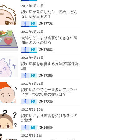
2016年3月23日
認知症が発症したら、初めにどん
な症状が出るの？
17726
2017年7月22日
失認などにより食事ができない認
知症の人への対応
17603
2016年4月16日
認知症状を改善する方法[不潔行為
編]
17350
2016年3月21日
認知症の中でも一番多いアルツハ
イマー型認知症の症状は？
17230
2016年7月15日
認知症により障害を受ける３つの
記憶力
16909
2016年8月1日