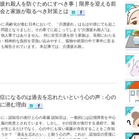
疲れ殺人を防ぐためにすべき事｜限界を迎える前
23
会と家族が取るべき対策とは
めに 高齢化が進む日本において、「介護疲れ」はもはや誰にでも起こ
る問題となりました。その果てに起こってしまう“介護疲れ殺人”は、
24
て他人事ではありません。 特に在宅介護を担う家族は、長期にわたる
的・精神的な負担を背負い込みやすく、孤独や絶望の中で事件に至る
も報告されています。 本記事では、介護疲れ殺...
25
26
症になるのは過去を忘れたいという心の声：心の
に潜む理由
27
めに：認知症の進行と心の葛藤 認知症は、一般的には記憶障害を中心
た脳の疾患とされています。しかし、その症状が進行する過程で、脳
常が生じるだけでなく、心の中にも深い葛藤が存在することをご存知
ょうか？ 「過去を忘れたい」と願う心の声。これが、認知症の背後に
28