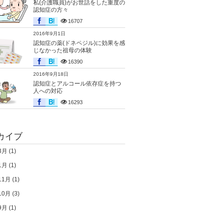
私(介護職員)がお世話をした重度の
認知症の方々
16707
2016年9月1日
認知症の薬(ドネペジル)に効果を感
じなかった祖母の体験
16390
2016年9月18日
認知症とアルコール依存症を持つ
人への対応
16293
カイブ
3月
(1)
1月
(1)
11月
(1)
10月
(3)
9月
(1)