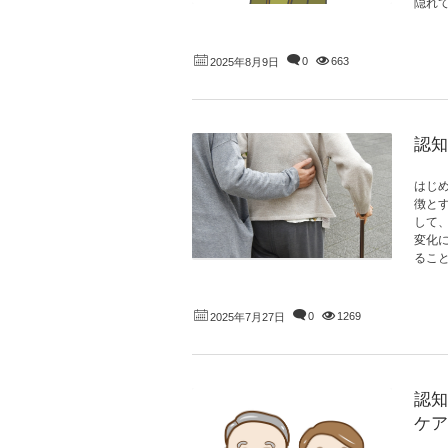
隠れて
0
663
2025年8月9日
認知
はじ
徴と
して
変化
ること
0
1269
2025年7月27日
認知
ケア