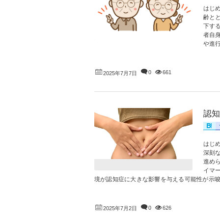
はじ
齢と
下す
者自
や進行
0
661
2025年7月7日
認知
はじ
深刻
進め
イマ
境が認知症に大きな影響を与える可能性が示唆さ
0
626
2025年7月2日