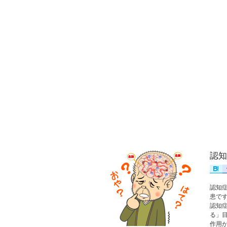
認知
認知
患で
認知
る」
作用