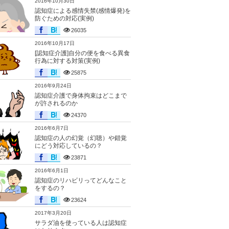
2016年10月30日
認知症による感情失禁(感情爆発)を
防ぐための対応(実例)
26035
2016年10月17日
[認知症介護]自分の便を食べる異食
行為に対する対策(実例)
25875
2016年9月24日
認知症介護で身体拘束はどこまで
が許されるのか
24370
2016年6月7日
認知症の人の幻覚（幻聴）や錯覚
にどう対応しているの？
23871
2016年6月1日
認知症のリハビリってどんなこと
をするの？
23624
2017年3月20日
サラダ油を使っている人は認知症