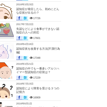
2016年3月23日
認知症が発症したら、初めにどん
な症状が出るの？
17726
2017年7月22日
失認などにより食事ができない認
知症の人への対応
17601
2016年4月16日
認知症状を改善する方法[不潔行為
編]
17348
2016年3月21日
認知症の中でも一番多いアルツハ
イマー型認知症の症状は？
17229
2016年7月15日
認知症により障害を受ける３つの
記憶力
16909
2016年8月1日