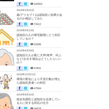
420001
2016年3月31日
薬(アリセプト)は認知症に効果があ
るのか検証してみた
73412
2016年6月13日
認知症の人の帰宅願望にどう対応
しているの？
52996
2016年6月29日
認知症の人が夜に大声(奇声、叫ぶ
など)を出す場合はどうしたらいい
の？
47841
2018年12月21日
環境の変化により不安行動が増え
た認知症患者への対応
47594
2016年9月10日
統合失調症と認知症を合併してい
る人に対する対応の仕方
34678