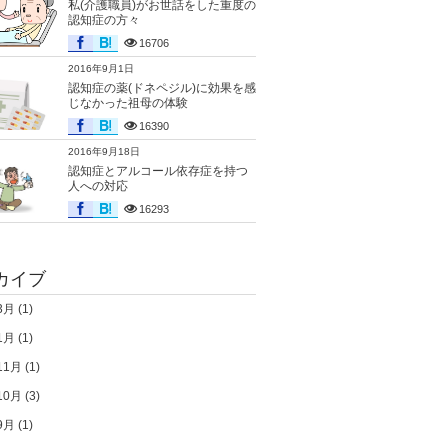
私(介護職員)がお世話をした重度の
認知症の方々
16706
2016年9月1日
認知症の薬(ドネペジル)に効果を感
じなかった祖母の体験
16390
2016年9月18日
認知症とアルコール依存症を持つ
人への対応
16293
カイブ
3月
(1)
1月
(1)
11月
(1)
10月
(3)
9月
(1)