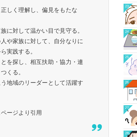
23
て正しく理解し、偏見をもたな
家族に対して温かい目で見守る。
24
の人や家族に対して、自分なりに
から実践する。
25
ことを探し、相互扶助・協力・連
をつくる。
担う地域のリーダーとして活躍す
26
27
ムページより引用
28