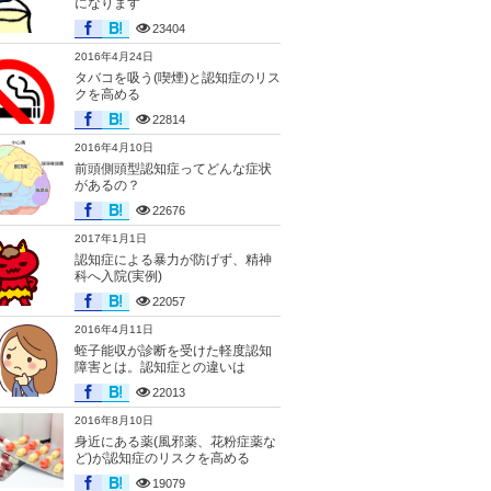
になります
23404
2016年4月24日
タバコを吸う(喫煙)と認知症のリス
クを高める
22814
2016年4月10日
前頭側頭型認知症ってどんな症状
があるの？
22676
2017年1月1日
認知症による暴力が防げず、精神
科へ入院(実例)
22057
2016年4月11日
蛭子能収が診断を受けた軽度認知
障害とは。認知症との違いは
22013
2016年8月10日
身近にある薬(風邪薬、花粉症薬な
ど)が認知症のリスクを高める
19079