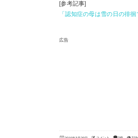
[参考記事]
「認知症の母は雪の日の徘徊
広告
コメント
0件
319
2016年3月29日