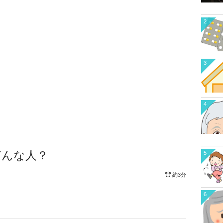
2
3
4
どんな人？
5
約3分
6