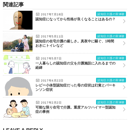
関連記事
認知症介護の実体験
2017年7月18日
認知症になってから性格が良くなることはあるの？
認知症介護の実体験
2017年5月11日
認知症の在宅介護の厳しさ。真夜中に騒ぐ、1時間
おきにトイレなど
認知症介護の実体験
2017年5月7日
一人暮らしの認知症の父を介護施設に入れるまでの
経緯
認知症介護の実体験
2017年4月22日
レビー小体型認知症だった母の症状は幻覚とパーキ
ンソン症状
認知症介護の実体験
2017年2月2日
可能な限り在宅で介護。重度アルツハイマー型認知
症の事例