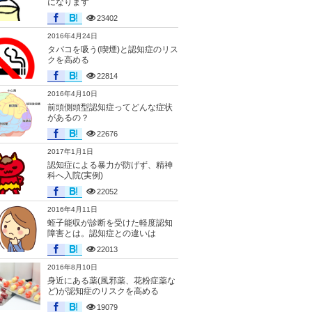
になります
23402
2016年4月24日
タバコを吸う(喫煙)と認知症のリス
クを高める
22814
2016年4月10日
前頭側頭型認知症ってどんな症状
があるの？
22676
2017年1月1日
認知症による暴力が防げず、精神
科へ入院(実例)
22052
2016年4月11日
蛭子能収が診断を受けた軽度認知
障害とは。認知症との違いは
22013
2016年8月10日
身近にある薬(風邪薬、花粉症薬な
ど)が認知症のリスクを高める
19079