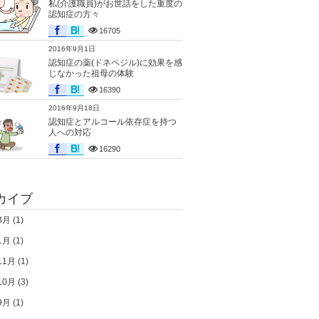
私(介護職員)がお世話をした重度の
認知症の方々
16705
2016年9月1日
認知症の薬(ドネペジル)に効果を感
じなかった祖母の体験
16390
2016年9月18日
認知症とアルコール依存症を持つ
人への対応
16290
カイブ
3月
(1)
1月
(1)
11月
(1)
10月
(3)
9月
(1)