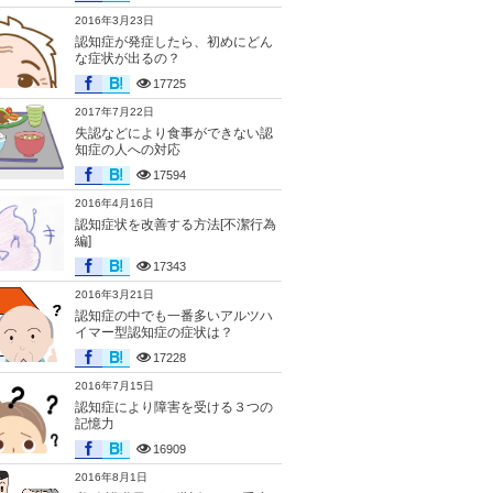
2016年3月23日
認知症が発症したら、初めにどん
な症状が出るの？
17725
2017年7月22日
失認などにより食事ができない認
知症の人への対応
17594
2016年4月16日
認知症状を改善する方法[不潔行為
編]
17343
2016年3月21日
認知症の中でも一番多いアルツハ
イマー型認知症の症状は？
17228
2016年7月15日
認知症により障害を受ける３つの
記憶力
16909
2016年8月1日