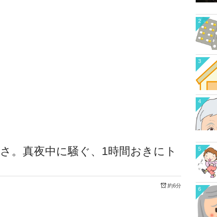
2
3
4
さ。真夜中に騒ぐ、1時間おきにト
5
約6分
6