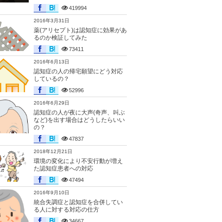
419994
2016年3月31日
薬(アリセプト)は認知症に効果があ
るのか検証してみた
73411
2016年6月13日
認知症の人の帰宅願望にどう対応
しているの？
52996
2016年6月29日
認知症の人が夜に大声(奇声、叫ぶ
など)を出す場合はどうしたらいい
の？
47837
2018年12月21日
環境の変化により不安行動が増え
た認知症患者への対応
47494
2016年9月10日
統合失調症と認知症を合併してい
る人に対する対応の仕方
34667