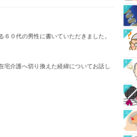
7
8
る６０代の男性に書いていただきました。
9
在宅介護へ切り換えた経緯についてお話し
10
11