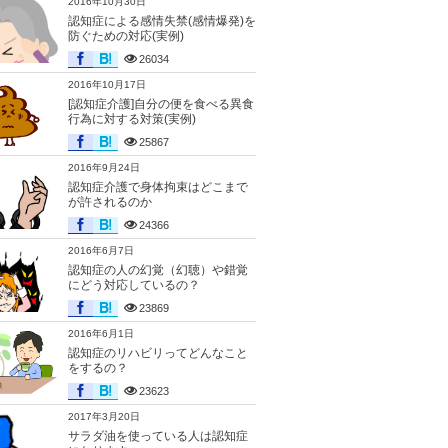
2016年10月30日
認知症による感情失禁(感情爆発)を
防ぐための対応(実例)
26034
2016年10月17日
[認知症介護]自分の便を食べる異食
行為に対する対策(実例)
25867
2016年9月24日
認知症介護で身体拘束はどこまで
が許されるのか
24366
2016年6月7日
認知症の人の幻覚（幻聴）や錯覚
にどう対応しているの？
23869
2016年6月1日
認知症のリハビリってどんなこと
をするの？
23623
2017年3月20日
サラダ油を使っている人は認知症