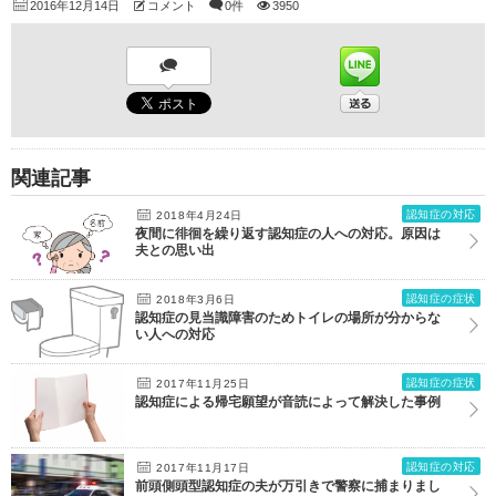
2016年12月14日
コメント
0件
3950
関連記事
認知症の対応
2018年4月24日
夜間に徘徊を繰り返す認知症の人への対応。原因は
夫との思い出
認知症の症状
2018年3月6日
認知症の見当識障害のためトイレの場所が分からな
い人への対応
認知症の症状
2017年11月25日
認知症による帰宅願望が音読によって解決した事例
認知症の対応
2017年11月17日
前頭側頭型認知症の夫が万引きで警察に捕まりまし