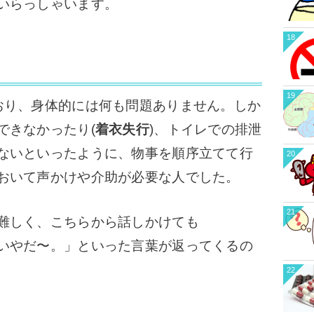
いらっしゃいます。
18
19
り、身体的には何も問題ありません。しか
できなかったり(
着衣失行
)、トイレでの排泄
ないといったように、物事を順序立てて行
20
おいて声かけや介助が必要な人でした。
21
難しく、こちらから話しかけても
いやだ〜。」といった言葉が返ってくるの
22