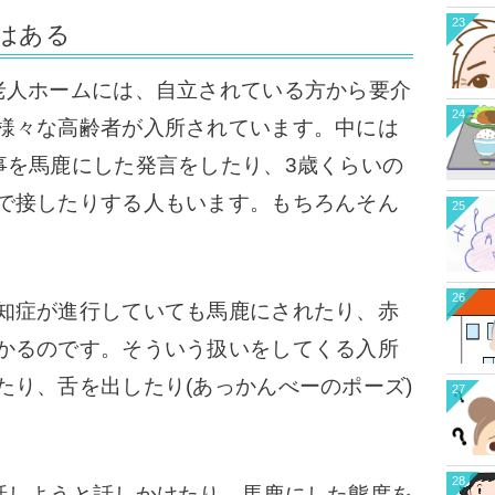
23
はある
人ホームには、自立されている方から要介
24
様々な高齢者が入所されています。中には
事を馬鹿にした発言をしたり、3歳くらいの
で接したりする人
もいます。もちろんそん
25
26
知症が進行していても馬鹿にされたり、赤
かるのです。そういう扱いをしてくる入所
たり、舌を出したり(あっかんべーのポーズ)
27
28
しようと話しかけたり、馬鹿にした態度を