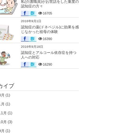
私(介護職員)がお世話をした重度の
認知症の方々
16705
2016年9月1日
認知症の薬(ドネペジル)に効果を感
じなかった祖母の体験
16390
2016年9月18日
認知症とアルコール依存症を持つ
人への対応
16290
カイブ
3月
(1)
1月
(1)
11月
(1)
10月
(3)
9月
(1)