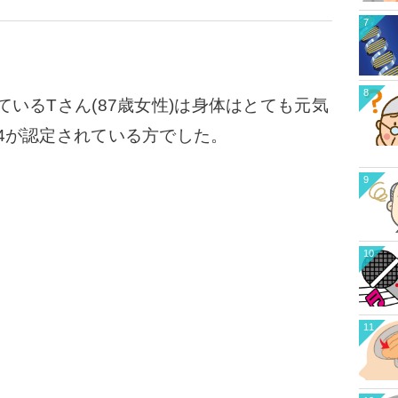
7
8
いるTさん(87歳女性)は身体はとても元気
4が認定されている方でした。
9
10
11