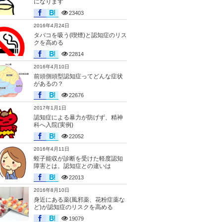
になります
23403
2016年4月24日
タバコを吸う(喫煙)と認知症のリス
クを高める
22814
2016年4月10日
前頭側頭型認知症ってどんな症状
があるの？
22676
2017年1月1日
認知症による暴力が防げず、精神
科へ入院(実例)
22052
2016年4月11日
蛭子能収が診断を受けた軽度認知
障害とは。認知症との違いは
22013
2016年8月10日
身近にある薬(風邪薬、花粉症薬な
ど)が認知症のリスクを高める
19079