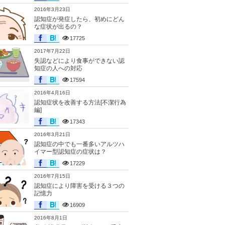
2016年3月23日
認知症が発症したら、初めにどん
な症状が出るの？
17725
2017年7月22日
失認などにより食事ができない認
知症の人への対応
17594
2016年4月16日
認知症状を改善する方法[不潔行為
編]
17343
2016年3月21日
認知症の中でも一番多いアルツハ
イマー型認知症の症状は？
17229
2016年7月15日
認知症により障害を受ける３つの
記憶力
16909
2016年8月1日