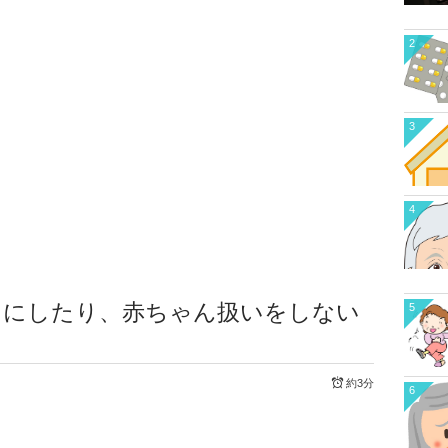
2
3
4
カにしたり、赤ちゃん扱いをしない
5
約3分
6