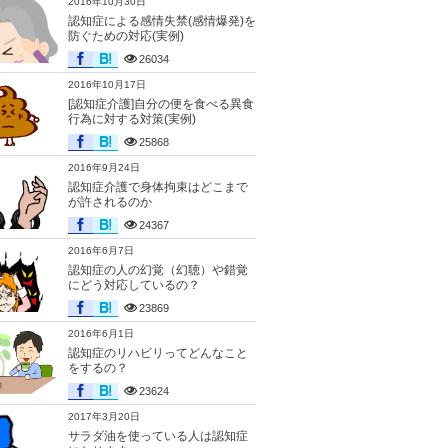
2016年10月30日
認知症による感情失禁(感情爆発)を
防ぐための対応(実例)
26034
2016年10月17日
[認知症介護]自分の便を食べる異食
行為に対する対策(実例)
25868
2016年9月24日
認知症介護で身体拘束はどこまで
が許されるのか
24367
2016年6月7日
認知症の人の幻覚（幻聴）や錯覚
にどう対応しているの？
23869
2016年6月1日
認知症のリハビリってどんなこと
をするの？
23624
2017年3月20日
サラダ油を使っている人は認知症