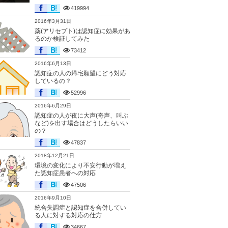
419994
2016年3月31日
薬(アリセプト)は認知症に効果があ
るのか検証してみた
73412
2016年6月13日
認知症の人の帰宅願望にどう対応
しているの？
52996
2016年6月29日
認知症の人が夜に大声(奇声、叫ぶ
など)を出す場合はどうしたらいい
の？
47837
2018年12月21日
環境の変化により不安行動が増え
た認知症患者への対応
47506
2016年9月10日
統合失調症と認知症を合併してい
る人に対する対応の仕方
34667