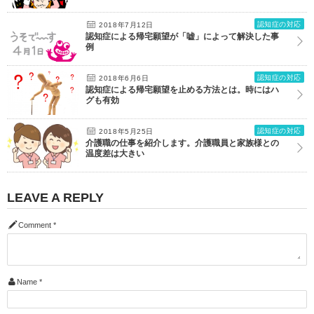
認知症の対応
2018年7月12日
認知症による帰宅願望が「嘘」によって解決した事
例
認知症の対応
2018年6月6日
認知症による帰宅願望を止める方法とは。時にはハ
グも有効
認知症の対応
2018年5月25日
介護職の仕事を紹介します。介護職員と家族様との
温度差は大きい
LEAVE A REPLY
Comment
*
Name
*