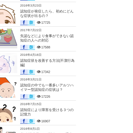
2016年3月23日
認知症が発症したら、初めにどん
な症状が出るの？
17725
2017年7月22日
失認などにより食事ができない認
知症の人への対応
17588
2016年4月16日
認知症状を改善する方法[不潔行為
編]
17342
2016年3月21日
認知症の中でも一番多いアルツハ
イマー型認知症の症状は？
17226
2016年7月15日
認知症により障害を受ける３つの
記憶力
16907
2016年8月1日