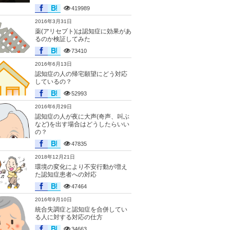
419989
2016年3月31日
薬(アリセプト)は認知症に効果があ
るのか検証してみた
73410
2016年6月13日
認知症の人の帰宅願望にどう対応
しているの？
52993
2016年6月29日
認知症の人が夜に大声(奇声、叫ぶ
など)を出す場合はどうしたらいい
の？
47835
2018年12月21日
環境の変化により不安行動が増え
た認知症患者への対応
47464
2016年9月10日
統合失調症と認知症を合併してい
る人に対する対応の仕方
34663