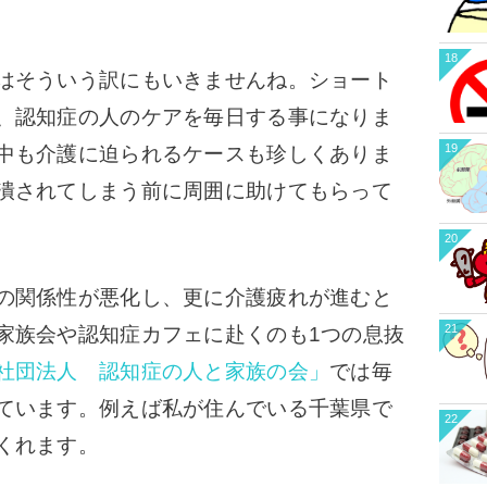
18
はそういう訳にもいきませんね。ショート
、認知症の人のケアを毎日する事になりま
19
中も介護に迫られるケースも珍しくありま
潰されてしまう前に周囲に助けてもらって
20
の関係性が悪化し、更に介護疲れが進むと
21
家族会や認知症カフェ
に赴くのも1つの息抜
社団法人 認知症の人と家族の会」
では毎
ています。例えば私が住んでいる千葉県で
22
くれます。