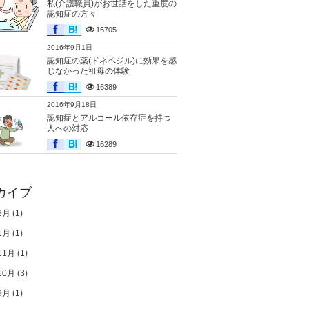
私(介護職員)がお世話をした重度の
認知症の方々
16705
2016年9月1日
認知症の薬(ドネペジル)に効果を感
じなかった祖母の体験
16389
2016年9月18日
認知症とアルコール依存症を持つ
人への対応
16289
カイブ
3月
(1)
1月
(1)
11月
(1)
10月
(3)
9月
(1)