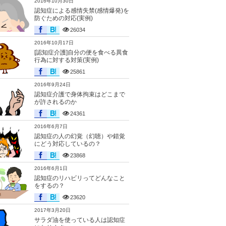
2016年10月30日
認知症による感情失禁(感情爆発)を
防ぐための対応(実例)
26034
2016年10月17日
[認知症介護]自分の便を食べる異食
行為に対する対策(実例)
25861
2016年9月24日
認知症介護で身体拘束はどこまで
が許されるのか
24361
2016年6月7日
認知症の人の幻覚（幻聴）や錯覚
にどう対応しているの？
23868
2016年6月1日
認知症のリハビリってどんなこと
をするの？
23620
2017年3月20日
サラダ油を使っている人は認知症