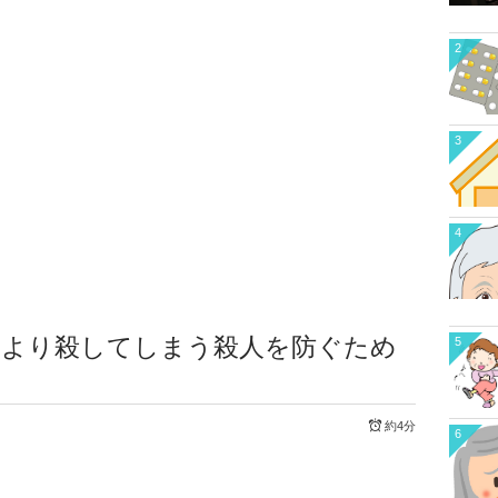
2
3
4
により殺してしまう殺人を防ぐため
5
約4分
6