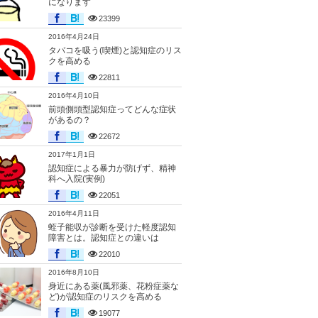
になります
23399
2016年4月24日
タバコを吸う(喫煙)と認知症のリス
クを高める
22811
2016年4月10日
前頭側頭型認知症ってどんな症状
があるの？
22672
2017年1月1日
認知症による暴力が防げず、精神
科へ入院(実例)
22051
2016年4月11日
蛭子能収が診断を受けた軽度認知
障害とは。認知症との違いは
22010
2016年8月10日
身近にある薬(風邪薬、花粉症薬な
ど)が認知症のリスクを高める
19077