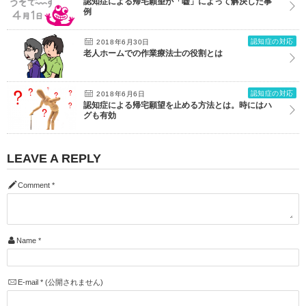
認知症による帰宅願望が「嘘」によって解決した事
例
認知症の対応
2018年6月30日
老人ホームでの作業療法士の役割とは
認知症の対応
2018年6月6日
認知症による帰宅願望を止める方法とは。時にはハ
グも有効
LEAVE A REPLY
Comment
*
Name
*
E-mail
*
(公開されません)