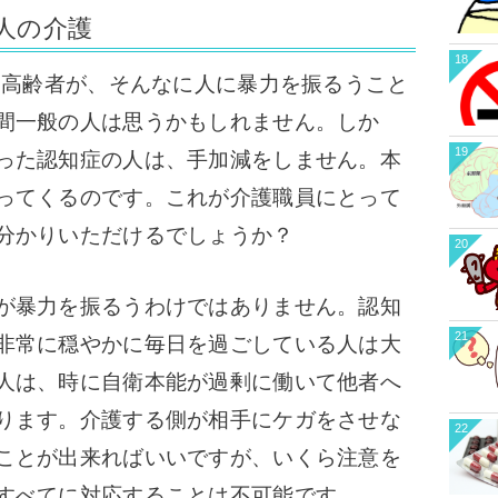
人の介護
18
な高齢者が、そんなに人に暴力を振るうこと
間一般の人は思うかもしれません。
しか
19
った認知症の人は、手加減をしません。
本
ってくるのです。
これが介護職員にとって
分かりいただけるでしょうか？
20
が暴力を振るうわけではありません。
認知
21
非常に穏やかに毎日を過ごしている人は大
人は、時に自衛本能が過剰に働いて他者へ
ります。
介護する側が相手にケガをさせな
22
ことが出来ればいいですが、いくら注意を
すべてに対応することは不可能です。