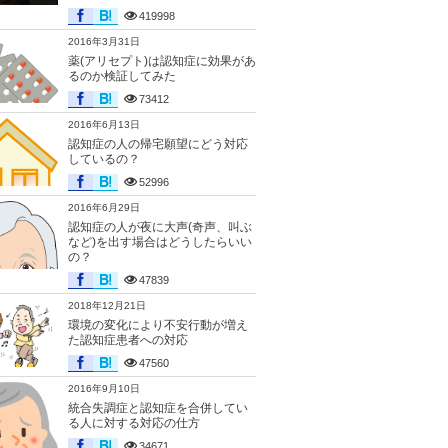
419998
2016年3月31日
薬(アリセプト)は認知症に効果があ
るのか検証してみた
73412
2016年6月13日
認知症の人の帰宅願望にどう対応
しているの？
52996
2016年6月29日
認知症の人が夜に大声(奇声、叫ぶ
など)を出す場合はどうしたらいい
の？
47839
2018年12月21日
環境の変化により不安行動が増え
た認知症患者への対応
47560
2016年9月10日
統合失調症と認知症を合併してい
る人に対する対応の仕方
34671