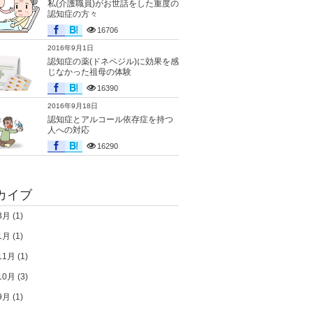
私(介護職員)がお世話をした重度の
認知症の方々
16706
2016年9月1日
認知症の薬(ドネペジル)に効果を感
じなかった祖母の体験
16390
2016年9月18日
認知症とアルコール依存症を持つ
人への対応
16290
カイブ
3月
(1)
1月
(1)
11月
(1)
10月
(3)
9月
(1)