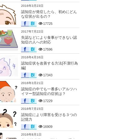
2016年3月23日
認知症が発症したら、初めにどん
な症状が出るの？
17725
2017年7月22日
失認などにより食事ができない認
知症の人への対応
17596
2016年4月16日
認知症状を改善する方法[不潔行為
編]
17343
2016年3月21日
認知症の中でも一番多いアルツハ
イマー型認知症の症状は？
17229
2016年7月15日
認知症により障害を受ける３つの
記憶力
16909
2016年8月1日