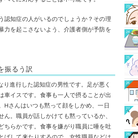
23
う認知症の人がいるのでしょうか？
その理
暴力を起こさないよう、介護者側が予防を
24
25
を振るう訳
26
なり進行した認知症の男性です。
足が悪く
は車イスです。
食事も一人で摂ることが出
。
Hさんはいつも黙って顔をしかめ、一日
27
せん。
職員が話しかけても黙っているか、
どちらかです。
食事を嫌がり職員に唾を吐
28
とばして来たりするので、女性職員などは