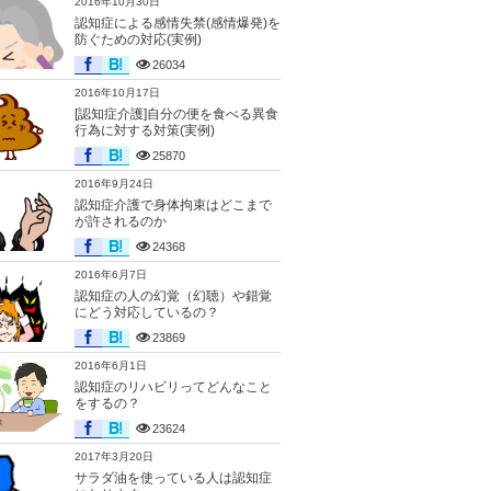
2016年10月30日
認知症による感情失禁(感情爆発)を
防ぐための対応(実例)
26034
2016年10月17日
[認知症介護]自分の便を食べる異食
行為に対する対策(実例)
25870
2016年9月24日
認知症介護で身体拘束はどこまで
が許されるのか
24368
2016年6月7日
認知症の人の幻覚（幻聴）や錯覚
にどう対応しているの？
23869
2016年6月1日
認知症のリハビリってどんなこと
をするの？
23624
2017年3月20日
サラダ油を使っている人は認知症