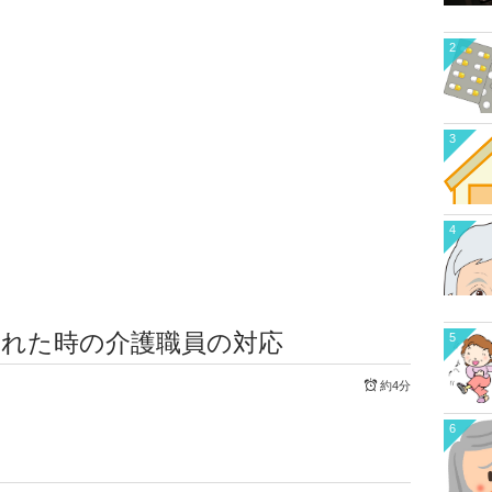
2
3
4
われた時の介護職員の対応
5
約4分
6