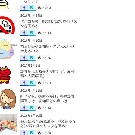
になります
23403
2016年4月24日
タバコを吸う(喫煙)と認知症のリス
クを高める
22814
2016年4月10日
前頭側頭型認知症ってどんな症状
があるの？
22676
2017年1月1日
認知症による暴力が防げず、精神
科へ入院(実例)
22054
2016年4月11日
蛭子能収が診断を受けた軽度認知
障害とは。認知症との違いは
22013
2016年8月10日
身近にある薬(風邪薬、花粉症薬な
ど)が認知症のリスクを高める
19079